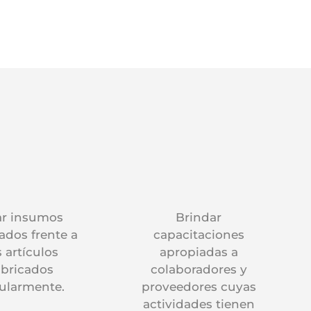
ar insumos
Brindar
lados frente a
capacitaciones
s artículos
apropiadas a
abricados
colaboradores y
ularmente.
proveedores cuyas
actividades tienen