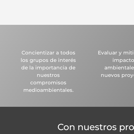
Concientizar a todos
Evaluar y miti
los grupos de interés
impacto
de la importancia de
ambientale
nuestros
nuevos proy
compromisos
medioambientales.
Con nuestros pr