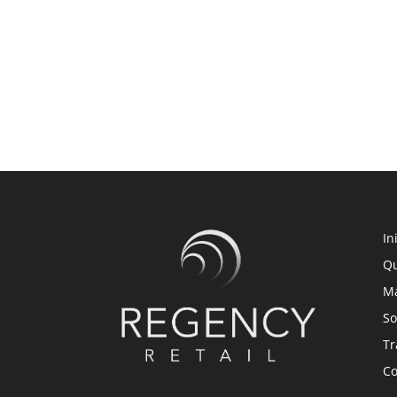
In
Qu
M
So
Tr
Co