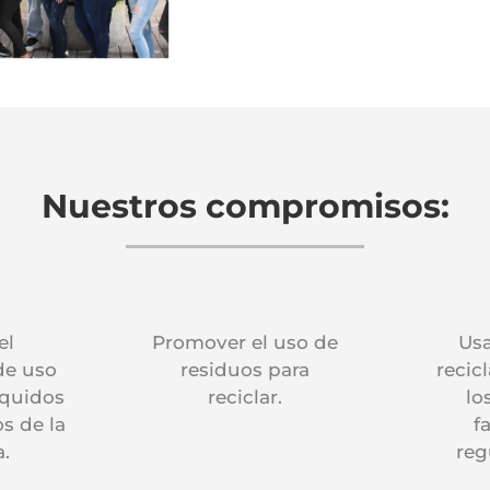
Nuestros compromisos:
el
Promover el uso de
Us
de uso
residuos para
recic
íquidos
reciclar.
lo
s de la
f
.
reg